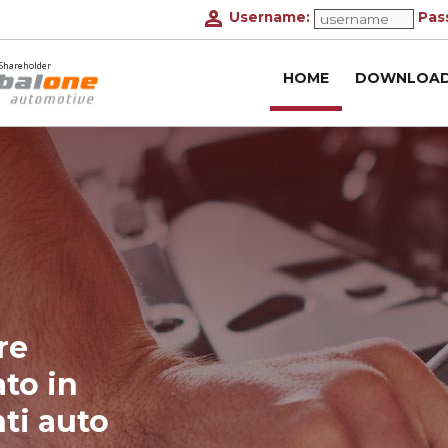
person
Username:
Pas
Shareholder
HOME
DOWNLOA
re
ato in
i auto