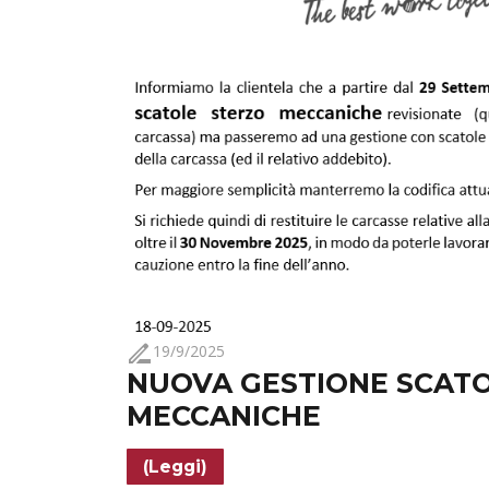
drive_file_rename_outline
19/9/2025
NUOVA GESTIONE SCAT
MECCANICHE
(Leggi)