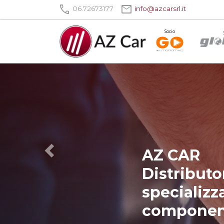
call
mail
06.72673177
info@azcarsrl.it
Socio
AZ CAR
Distributo
specializz
component