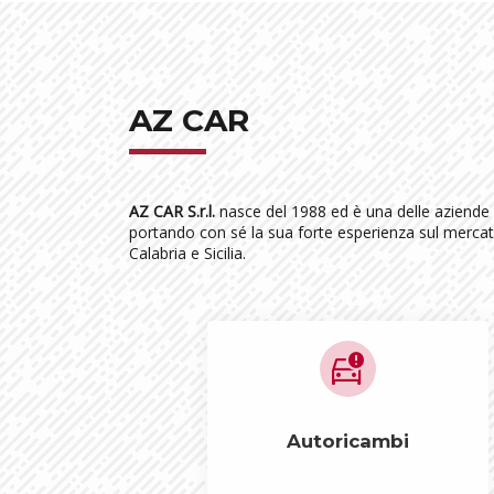
AZ CAR
AZ CAR S.r.l.
nasce del 1988 ed è una delle aziende l
portando con sé la sua forte esperienza sul mercato 
Calabria e Sicilia.
car_crash
Autoricambi